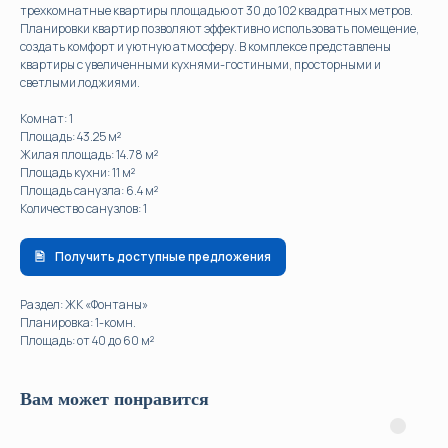
трехкомнатные квартиры площадью от 30 до 102 квадратных метров.
Планировки квартир позволяют эффективно использовать помещение,
создать комфорт и уютную атмосферу. В комплексе представлены
квартиры с увеличенными кухнями-гостиными, просторными и
светлыми лоджиями.
Комнат: 1
Площадь: 43.25 м²
Жилая площадь: 14.78 м²
Площадь кухни: 11 м²
Площадь санузла: 6.4 м²
Количество санузлов: 1
Получить доступные предложения
Раздел: ЖК «Фонтаны»
Планировка: 1-комн.
Площадь: от 40 до 60 м²
Вам может понравится